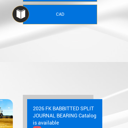
CAD
TTED SPLIT
2026 FK SPHERICAL
Topping-O
NG Catalog
ROLLER BEARING UNITS
Held for FK
Catalog is available
of-the-Art 