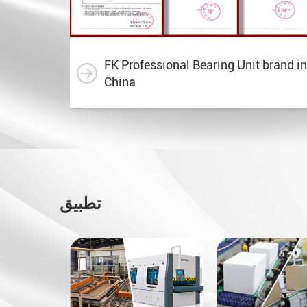
FK Professional Bearing Unit brand in
China
تطبيق
Topping-Out Ceremony
Assessment Approve
Held for FK Bearing State-
Bearing Group Techn
of-the-Art Smart Plant,
Center Receives Fuji