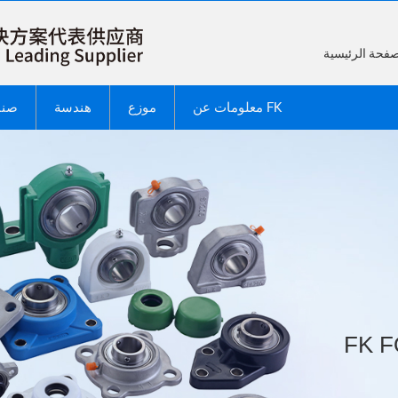
معلومات عن FK
موزع
هندسة
صنا
FK 