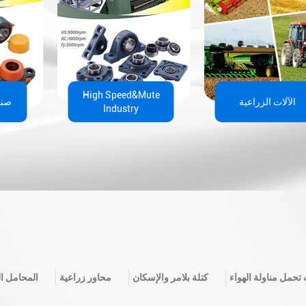
bearing units solutions for
food and beverage industry
ute
از التوزيع اللوجستي
الآلات الزراعية
It is our great honor
2026New product F
SPLIT JOURNAL B
FK Bearing Group, a global leading
manufacturer of bearing units with
You to
over 50 ye
tThe
تحمل مناولة الهواء
كتلة بلامر والإسكان
محاور زراعية
المحامل ال