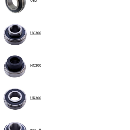
UKX
UC300
HC300
UK300