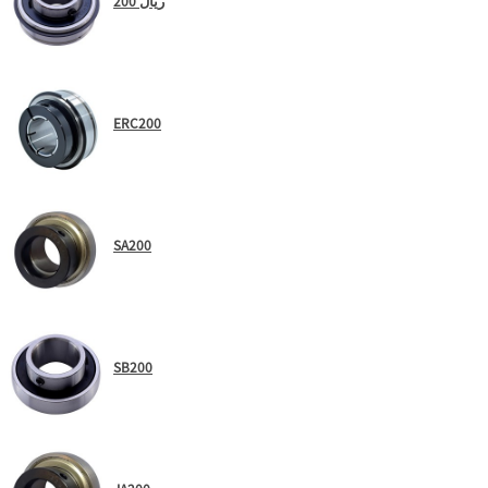
200 ريال
ERC200
SA200
SB200