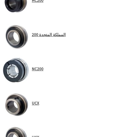
HC200
المملكة المتحدة 200
NC200
UCX