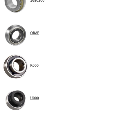
1680200
ORAE
K000
U000